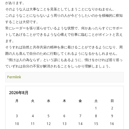
があります。
そのような人は大事なことを見落としてしまうことになりかねません。
このようなことにならないよう周りの人が今どうしたいのかを積極的に察知
することは大切です。
常にレーダーを張り巡らせているような状態で、何かあったらすぐにサポー
トしてあげることができるような心構えで仕事に臨むことがポイントと言え
ます。
そうすれば自然と共存共栄の精神を身に着けることができるようになり、周
囲の人も喜んで自分のために行動してくれるようになるかもしれません。
「情けは人の為ならず」という諺にもあるように、情けをかければ巡り巡っ
ていずれは自分の不安が解消されることをしっかり理解しましょう。
Permlink
2026年8月
月
火
水
木
金
土
日
1
2
3
4
5
6
7
8
9
10
11
12
13
14
15
16