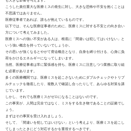
も大きな影響を与えます。
こうした責任重大な医療ミスの発生に対し、大きな恐怖や不安を抱くことは
不思議ではありません。
医療従事者であれば、誰もが抱えているものです。
以下では、そんな医療従事者のために、医療ミスに対する不安との向き合い
方について考えてみました。
医療ミスへの強い不安がある人は、根底に「間違いは犯してはいけない」と
いう強い概念を持っていないでしょうか。
その思いが強くなるとやがて脅迫概念となり、自身を縛り付ける、心身に負
荷をかけるエネルギーになってしまいます。
当然、医療従事者は常に緊張感を持ち、医療ミスに注意しつつ業務に取り組
む必要があります。
多くの医療機関では、医療ミスを起こさないためにダブルチェックやトリプ
ルチェックを徹底したり、複数人で確認し合ったりして、あらゆる対策を講
じています。
しかし、それでも医療ミスがゼロになることはないのです。
この事実が、人間は完全ではなく、ミスをする生き物であることの証拠でし
ょう。
まずはその事実を受け入れましょう。
そして、「間違いを犯してはいけない」という考えより、医療ミスを起こし
てしまったときにどう対応するかを重視するべきです。